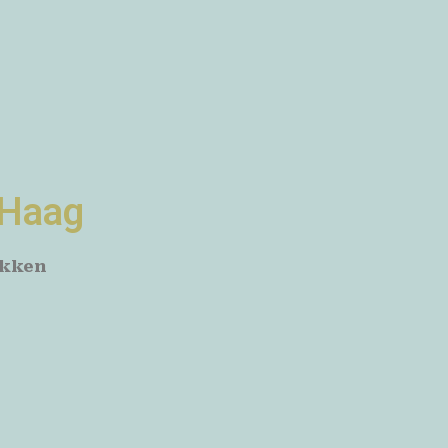
 Haag
akken