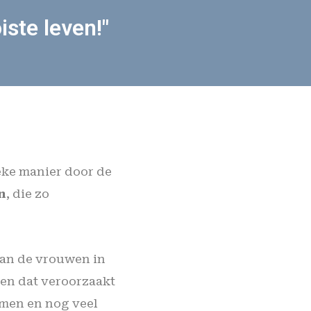
ste leven!"
eke manier door de
n
, die zo
 van de vrouwen in
 en dat veroorzaakt
emen en nog veel