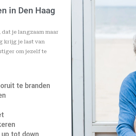
en in Den Haag
, dat je langzaam maar
 krijg je last van
tiger om jezelf te
ooruit te branden
en
et
keren
 up tot down