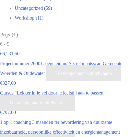
Uncategorized (59)
Workshop (11)
Prijs (€)
€
- €
€
6,231.50
Projectnummer 26001: begeleiding Secretariaatsscan Gemeente
Woerden & Oudewater
Toevoegen aan winkelwagen
€
327.00
Cursus "Lekker in je vel door je leefstijl aan te passen"
Toevoegen aan winkelwagen
€
797.00
1 op 1 coaching 3 maanden ter bevordering van duurzame
inzetbaarheid, persoonlijke effectiviteit en energiemanagement