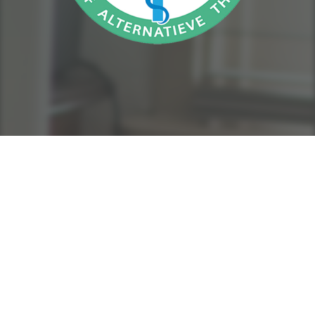
© 2026 | Brenda van Wegen
Volg Brenda op social media
Brenda van Wegen draait
SYS Platform - Website platform voor ambitieuze
op
ondernemers