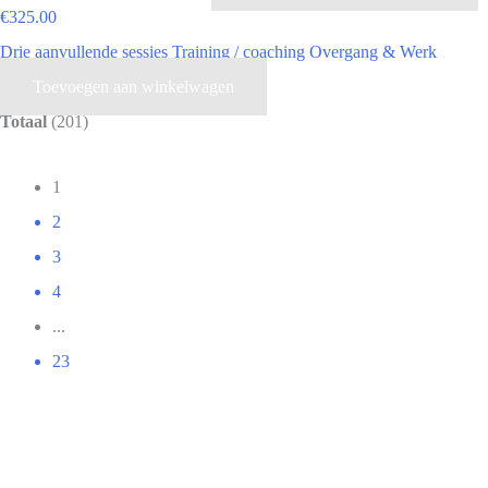
€
325.00
Drie aanvullende sessies Training / coaching Overgang & Werk
Toevoegen aan winkelwagen
Totaal
(201)
1
2
3
4
...
23