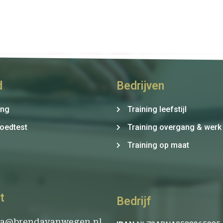
d
Bedrijven
ing
Training leefstijl
oedtest
Training overgang & werk
Training op maat
t
Bedrijf
da@brendavanwegen.nl