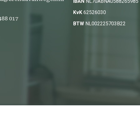
IBAN
NL70ABNA0588265985
KvK
62526030
 488 017
BTW
NL002225703B22