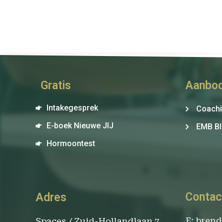
Gratis
Aanbo
Intakegesprek
Coach
E-boek Nieuwe JIJ
EMB Bl
Hormoontest
Contac
Adres
E: bren
Spaces / Zuid-Hollandlaan 7