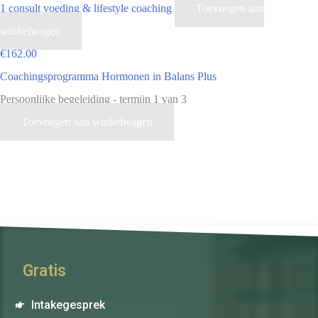
1 consult voeding & lifestyle coaching
Toevoegen aan
winkelwagen
€
162.00
Coachingsprogramma Hormonen in Balans Plus
Persoonlijke begeleiding - termijn 1 van 3
Toevoegen aan winkelwagen
Gratis
Intakegesprek