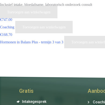
Inclusief intake, bloedafname, laboratorisch onderzoek consult
Toevoegen aan winkelwagen
€
747.00
Coaching
Toevoegen aan winkelwagen
€
168.70
Hormonen in Balans Plus - termijn 3 van 3
Toevoegen aan winke
Gratis
Aanbo
Intakegesprek
Coach