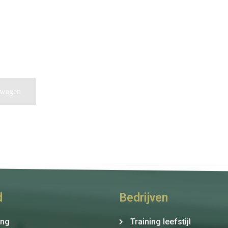
lwagen
d
Bedrijven
ing
Training leefstijl