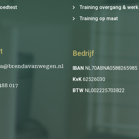
oedtest
Training overgang & werk
Training op maat
t
Bedrijf
da@brendavanwegen.nl
IBAN
NL70ABNA0588265985
KvK
62526030
 488 017
BTW
NL002225703B22