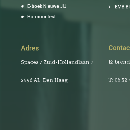
E-boek Nieuwe JIJ
EMB Bl
Hormoontest
Contac
Adres
E: bren
Spaces / Zuid-Hollandlaan 7
T: 06 52
2596 AL Den Haag