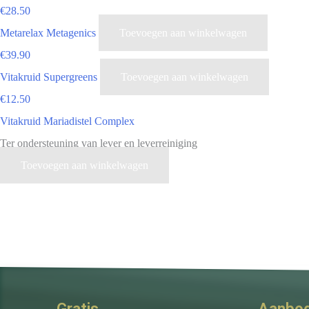
€
28.50
Metarelax Metagenics
Toevoegen aan winkelwagen
€
39.90
Vitakruid Supergreens
Toevoegen aan winkelwagen
€
12.50
Vitakruid Mariadistel Complex
Ter ondersteuning van lever en leverreiniging
Toevoegen aan winkelwagen