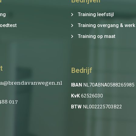
d
Bedrijven
ing
Training leefstijl
oedtest
Training overgang & werk
Training op maat
t
Bedrijf
da@brendavanwegen.nl
IBAN
NL70ABNA0588265985
KvK
62526030
 488 017
BTW
NL002225703B22