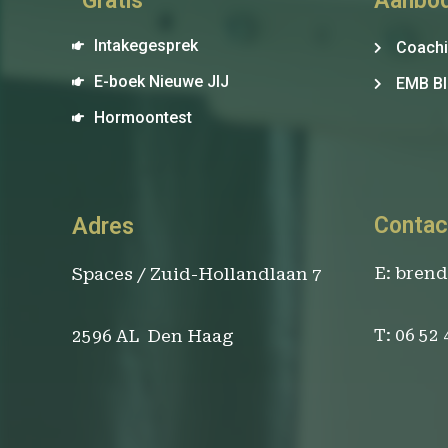
Gratis
Aanbo
Intakegesprek
Coach
E-boek Nieuwe JIJ
EMB Bl
Hormoontest
Contac
Adres
E: bren
Spaces / Zuid-Hollandlaan 7
T: 06 52
2596 AL Den Haag