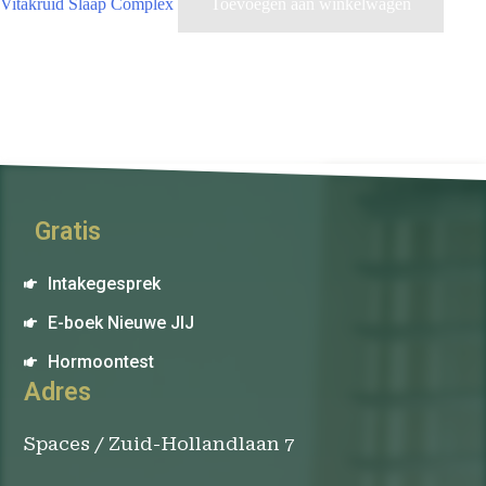
Vitakruid Slaap Complex
Toevoegen aan winkelwagen
Gratis
Intakegesprek
E-boek Nieuwe JIJ
Hormoontest
Adres
Spaces / Zuid-Hollandlaan 7