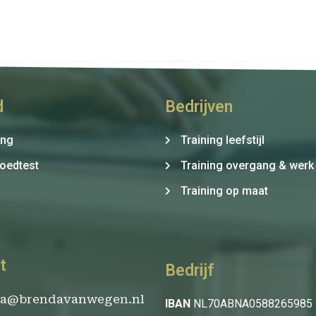
d
Bedrijven
ing
Training leefstijl
oedtest
Training overgang & werk
Training op maat
t
Bedrijf
da@brendavanwegen.nl
IBAN
NL70ABNA0588265985