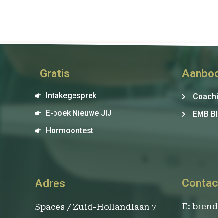
Gratis
Aanbo
Intakegesprek
Coach
E-boek Nieuwe JIJ
EMB Bl
Hormoontest
Contac
Adres
E: bren
Spaces / Zuid-Hollandlaan 7