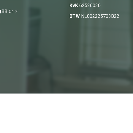
KvK
62526030
 488 017
BTW
NL002225703B22