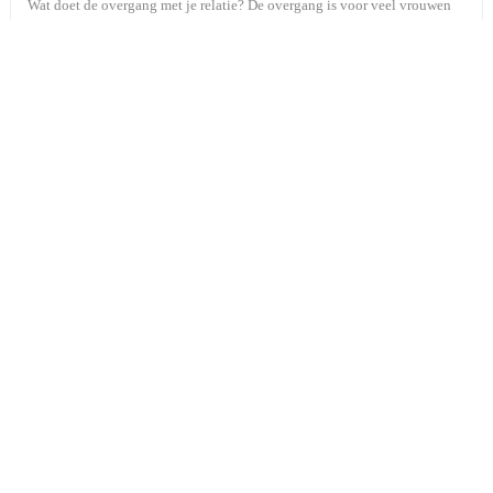
Wat doet de overgang met je relatie? De overgang is voor veel vrouwen
een levensfase waarin alles op z’n kop lijkt te staan. Je lichaam verandert
door hormonale schommelingen: de productie van oestrogeen en
progesteron neemt af. Dat klinkt misschien onschuldig, maar voor zo’n
80% ...