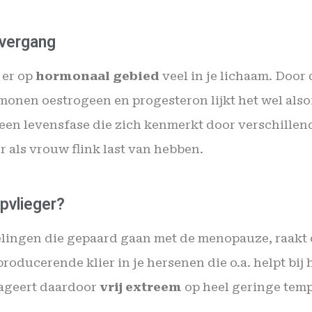
overgang
 er op
hormonaal gebied
veel in je lichaam. Doo
onen oestrogeen en progesteron lijkt het wel alsof
een levensfase die zich kenmerkt door verschillen
r als vrouw flink last van hebben.
pvlieger?
ingen die gepaard gaan met de menopauze, raakt
roducerende klier in je hersenen die o.a. helpt bij 
eageert daardoor
vrij extreem
op heel geringe temp