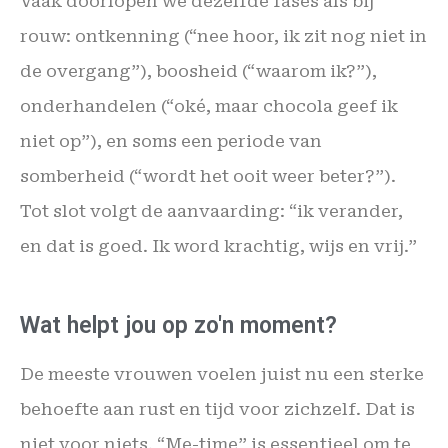
Vaak doorlopen we dezelfde fases als bij
rouw: ontkenning (“nee hoor, ik zit nog niet in
de overgang”), boosheid (“waarom ik?”),
onderhandelen (“oké, maar chocola geef ik
niet op”), en soms een periode van
somberheid (“wordt het ooit weer beter?”).
Tot slot volgt de aanvaarding: “ik verander,
en dat is goed. Ik word krachtig, wijs en vrij.”
Wat helpt jou op zo'n moment?
De meeste vrouwen voelen juist nu een sterke
behoefte aan rust en tijd voor zichzelf. Dat is
niet voor niets. “Me-time” is essentieel om te