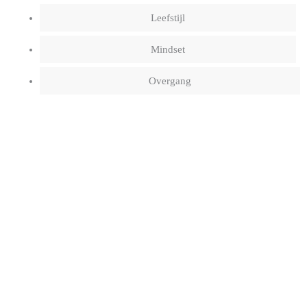
Leefstijl
Mindset
Overgang
Wat is Human Design? Ontdek jouw