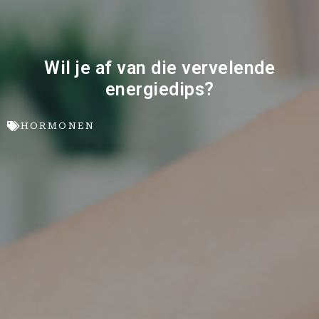
Wil je af van die vervelende
energiedips?
HORMONEN