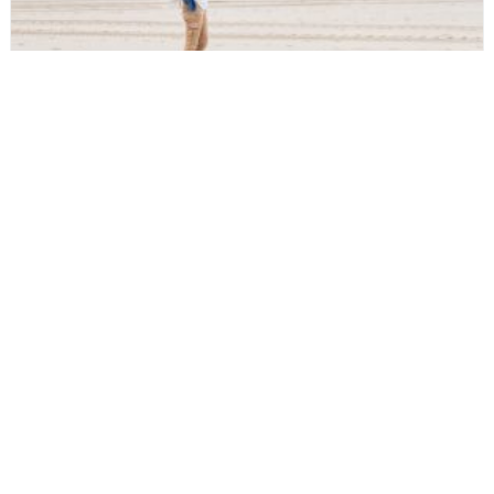
Wat doet de overgang met je relatie?
Overgang
Wat doet de overgang met je relatie? De overgang is voor veel vrouwen
een levensfase waarin alles op z’n kop lijkt te staan. Je lichaam verandert
door hormonale schommelingen: de productie van oestrogeen en
progesteron neemt af. Dat klinkt misschien onschuldig, maar voor zo’n
80% ...