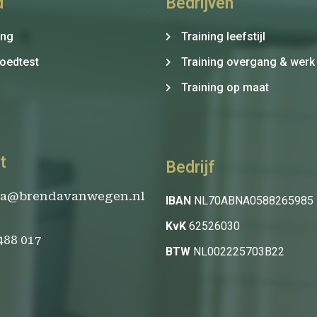
d
Bedrijven
ing
Training leefstijl
oedtest
Training overgang & werk
Training op maat
t
Bedrijf
da@brendavanwegen.nl
IBAN
NL70ABNA0588265985
KvK
62526030
 488 017
BTW
NL002225703B22