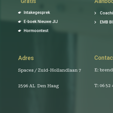
Gratis
Aanbo
Intakegesprek
Coach
E-boek Nieuwe JIJ
EMB Bl
Hormoontest
Contac
Adres
E: bren
Spaces / Zuid-Hollandlaan 7
T: 06 52
2596 AL Den Haag