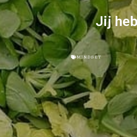
Jij he
MINDSET